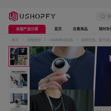
全部产品分类
首页
在售商品
限时补
首页
>
全部类目
>
USB和移动风扇
>
挂脖风扇，夏日清
电脑办公
数码3C
美妆个护
时尚配饰
家用电器
五金工具
家具用品
日用家居
服饰鞋帽
母婴用品
户外运动
箱包出行