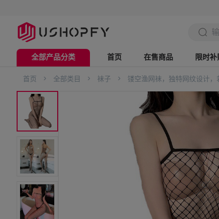
全部产品分类
首页
在售商品
限时补
首页
>
全部类目
>
袜子
>
镂空渔网袜，独特网纹设计，
电脑办公
数码3C
美妆个护
时尚配饰
家用电器
五金工具
家具用品
日用家居
服饰鞋帽
母婴用品
户外运动
箱包出行