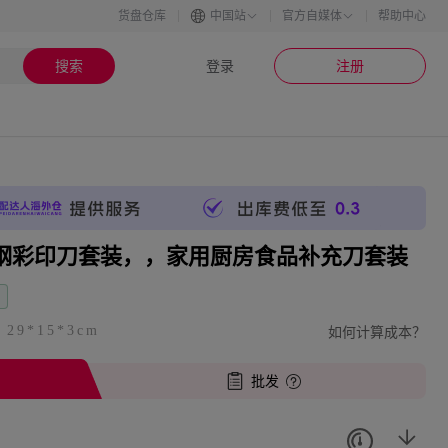
货盘仓库
中国站
官方自媒体
帮助中心
搜索
登录
注册
钢彩印刀套装，，家用厨房食品补充刀套装
如何计算成本？
| 29*15*3cm
批发