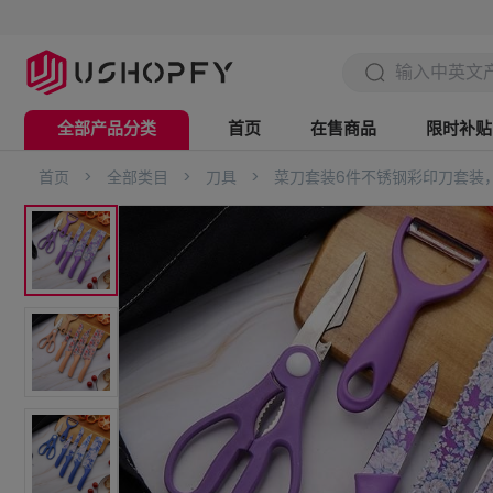
全部产品分类
首页
在售商品
限时补贴
首页
>
全部类目
>
刀具
>
菜刀套装6件不锈钢彩印刀套装
电脑办公
数码3C
美妆个护
时尚配饰
家用电器
五金工具
家具用品
日用家居
服饰鞋帽
母婴用品
户外运动
箱包出行