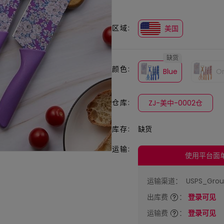
区域:
美国
缺货
颜色:
Blue
O
仓库:
ZJ-美中-0002仓
库存:
缺货
运输:
使用平台面
运输渠道：
USPS_Gro
出库费
：
登录可见
运输费
：
登录可见