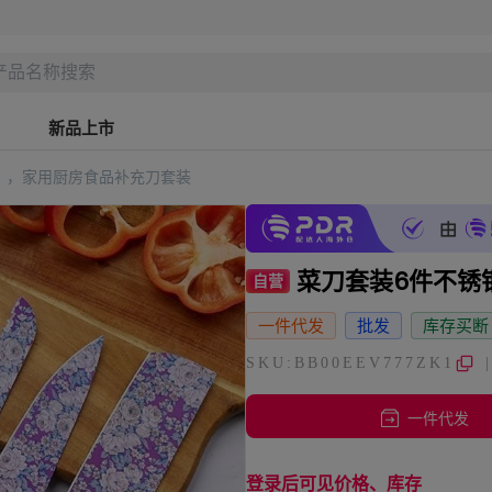
新品上市
，，家用厨房食品补充刀套装
菜刀套装6件不锈
自营
一件代发
批发
库存买断
SKU:BB00EEV777ZK1
一件代发
登录后可见价格、库存