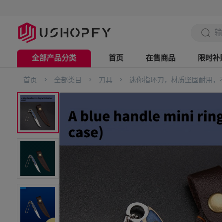
全部产品分类
首页
在售商品
限时补
首页
>
全部类目
>
刀具
>
迷你指环刀，材质坚固耐用，
电脑办公
数码3C
美妆个护
时尚配饰
家用电器
五金工具
家具用品
日用家居
服饰鞋帽
母婴用品
户外运动
箱包出行