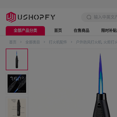
全部产品分类
首页
在售商品
限时补贴
首页
>
全部类目
>
打火机配件
>
户外防风打火机, 火炬
电脑办公
数码3C
美妆个护
时尚配饰
家用电器
五金工具
家具用品
日用家居
服饰鞋帽
母婴用品
户外运动
箱包出行