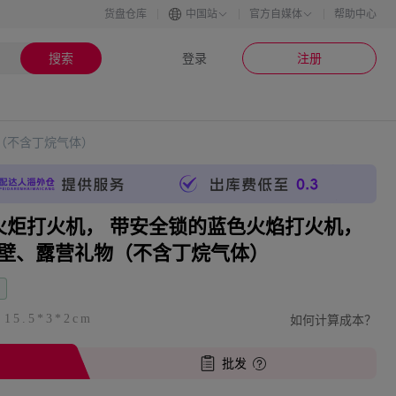
货盘仓库
中国站
官方自媒体
帮助中心
搜索
登录
注册
（不含丁烷气体）
 火炬打火机， 带安全锁的蓝色火焰打火机，
壁、露营礼物（不含丁烷气体）
如何计算成本？
| 15.5*3*2cm
批发