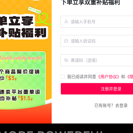
下单立享双重补贴福利
我已阅读并同意
《用户协议》
和
《
注册并登录
已有账号？去登录